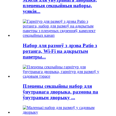
плеценыя секцыйныя наборы,
усякія...
Набор для размоў з дрэва Patio з
ротанга, Wi-Fi на адкрытым
паветры...
Плецены секцыйны набор для
ўнутранага дворыка, размова па
ўнутраным дворыку ...