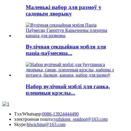
Маленькі набор для размоў у
садовым дворыку
Вулічная секцыйная мэбля для
паціа-паўмесяца...
Набор вулічнай мэблі для ганка,
плеценыя крэслы...
Тэл/Whatsapp:
0086-13924444490
электронная пошта:
yufulong_outdoor@163.com
Skype:
hiwichina@163.com