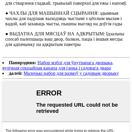
для стварэння гладкай, трывалай паверхні для ежы і напояў.
● ЧАХЛЫ ДЛЯ МАШЫННАЙ СЦЫРАННЯ: здымныя
чахлы для падушак выходзяць чыстымі з цёплым мылам і
вадой, каб захаваць чысты, пышны выгляд на доўгія гады
● ВЫДАТНА ДЛЯ МЯСЦАЎ НА АДКРЫТЫМ: Ідэальны
спосаб палепшыць ваш двор, балкон, паціа і іншыя месцы
для адпачынку на адкрытым паветры
Папярэдняя:
Набор мэблі для ўнутранага дворыка,
вулічная секцыйная канапа для ганка і садовага двара
далей:
Маленькі набор для размоў у садовым дворыку