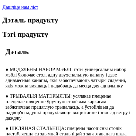
Дашліце нам ліст
Дэталь прадукту
Тэгі прадукту
Дэталь
● МОДУЛЬНЫ НАБОР МЭБЛІ: гэты ўніверсальны набор
мэблі ўключае стол, адну двухспальную канапу і дзве
аднамесныя канапы, якія забяспечваюць чатыры сядзенні,
якія можна змяшаць і падабраць да месца для адпачынку.
● ТРЫВАЛЫЯ МАТЭРЫЯЛЫ: усялякае плеценае
плеценае пляценне ўручную сталёвым каркасам
забяспечвае працяглую трываласць, а ўстойлівыя да
надвор'я падушкі прадухіляюць выцвітанне і знос ад ветру і
дажджу
● ШКЛЯНАЯ СТАЛЬНІЦА: плецены часопісны столік
пастаўляецца са здымнай стальніцай з загартаванага шкла