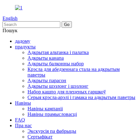
English
Пошук
дадому
прадукты
Адкрытая альтанка і палатка
Адкрыты канапа
Адкрыты балконны набор
Крэсла для абедзеннага стала на адкрытым
паветры
Адкрыты парасон
Адкрыты шэзлонг і шэзлонг
Набор кашпо для плеценых гаршкоў
Серыя крэсла-арэлі і гамака на адкрытым паветры
Навіны
Навіны кампаніі
Навіны прамысловасці
FAQ
Пра нас
Экскурсія па фабрыцы
Сертыфікат