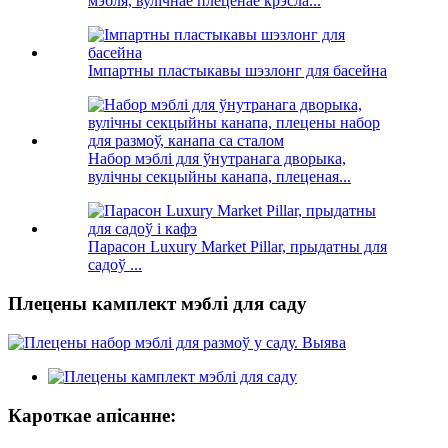
мэбля, вулічнае плеценае крэсла...
Імпартны пластыкавы шэзлонг для басейна
Набор мэблі для ўнутранага дворыка,
вулічны секцыйны канапа, плеценая...
Парасон Luxury Market Pillar, прыдатны для
садоў ...
Плецены камплект мэблі для саду
Кароткае апісанне: