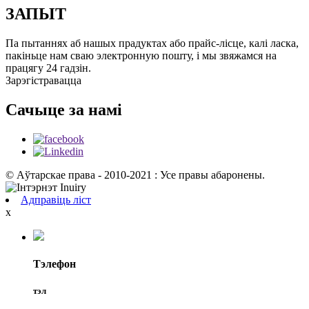
ЗАПЫТ
Па пытаннях аб нашых прадуктах або прайс-лісце, калі ласка,
пакіньце нам сваю электронную пошту, і мы звяжамся на
працягу 24 гадзін.
Зарэгістравацца
Сачыце за намі
© Аўтарскае права - 2010-2021 : Усе правы абаронены.
Адправіць ліст
x
Тэлефон
тэл