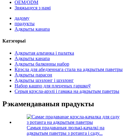
OEM/ODM
Звяжыцеся з намі
дадому
прадукты
Адкрыты канапа
Катэгорыі
Адкрытая альтанка і палатка
Адкрыты канапа
Адкрыты балконны набор
Крэсла для абедзеннага стала на адкрытым паветры
Адкрыты парасон
Адкрыты шэзлонг і шэзлонг
Набор кашпо для плеценых гаршкоў
Серыя крэсла-арэлі і гамака на адкрытым паветры
Рэкамендаваныя прадукты
Самыя прадаваныя люлькі-качалкі на
адкрытым паветры з ротанга і саду...