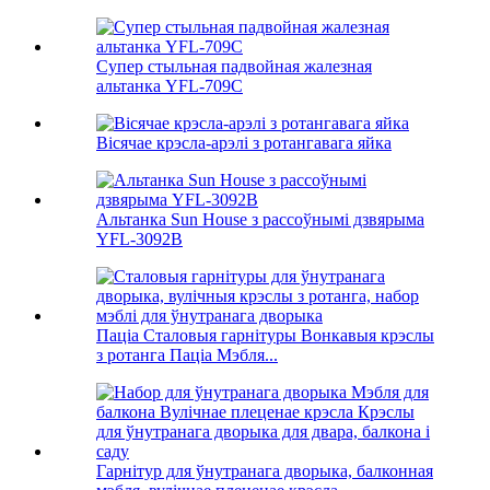
Супер стыльная падвойная жалезная
альтанка YFL-709C
Вісячае крэсла-арэлі з ротангавага яйка
Альтанка Sun House з рассоўнымі дзвярыма
YFL-3092B
Паціа Сталовыя гарнітуры Вонкавыя крэслы
з ротанга Паціа Мэбля...
Гарнітур для ўнутранага дворыка, балконная