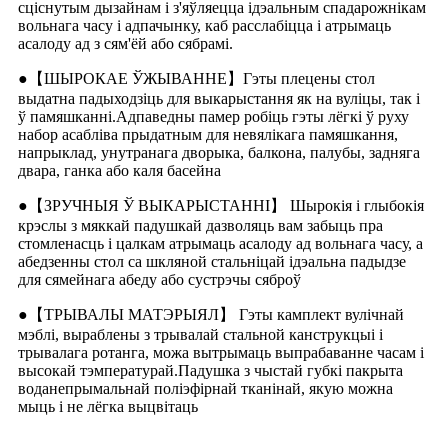
сціснутым дызайнам і з'яўляецца ідэальным спадарожнікам
вольнага часу і адпачынку, каб расслабіцца і атрымаць
асалоду ад з сям'ёй або сябрамі.
●【ШЫРОКАЕ ЎЖЫВАННЕ】Гэты плецены стол
выдатна падыходзіць для выкарыстання як на вуліцы, так і
ў памяшканні.Адпаведны памер робіць гэты лёгкі ў руху
набор асабліва прыдатным для невялікага памяшкання,
напрыклад, унутранага дворыка, балкона, палубы, задняга
двара, ганка або каля басейна
●【ЗРУЧНЫЯ Ў ВЫКАРЫСТАННІ】 Шырокія і глыбокія
крэслы з мяккай падушкай дазволяць вам забыць пра
стомленасць і цалкам атрымаць асалоду ад вольнага часу, а
абедзенны стол са шкляной стальніцай ідэальна падыдзе
для сямейнага абеду або сустрэчы сяброў
●【ТРЫВАЛЫ МАТЭРЫЯЛ】 Гэты камплект вулічнай
мэблі, выраблены з трывалай стальной канструкцыі і
трывалага ротанга, можа вытрымаць выпрабаванне часам і
высокай тэмпературай.Падушка з чыстай губкі пакрыта
воданепрымальнай поліэфірнай тканінай, якую можна
мыць і не лёгка выцвітаць