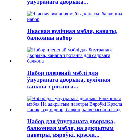
ўнутранага дворыка...
Якасная вулічная мэбля, канаты,
балконны набор
Набор плеценай мэблі для
ўнутранага дворыка, вулічная
канапа з ротанга...
Набор для ўнутранага дворыка,
балконная мэбля, на адкрытым
паветры, вяроўкі, крэсла...