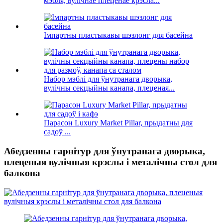
мэбля, вулічнае плеценае крэсла...
Імпартны пластыкавы шэзлонг для басейна
Набор мэблі для ўнутранага дворыка,
вулічны секцыйны канапа, плеценая...
Парасон Luxury Market Pillar, прыдатны для
садоў ...
Абедзенны гарнітур для ўнутранага дворыка,
плеценыя вулічныя крэслы і металічны стол для
балкона