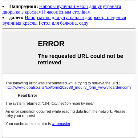
Папярэдняя:
Наборы вулічнай мэблі для ўнутранага
дворыка з крэсламі і часопісным столікам
далей:
Набор мэблі для ўнутранага дворыка, плеценыя
вулічныя крэслы і стол для балкона, саду