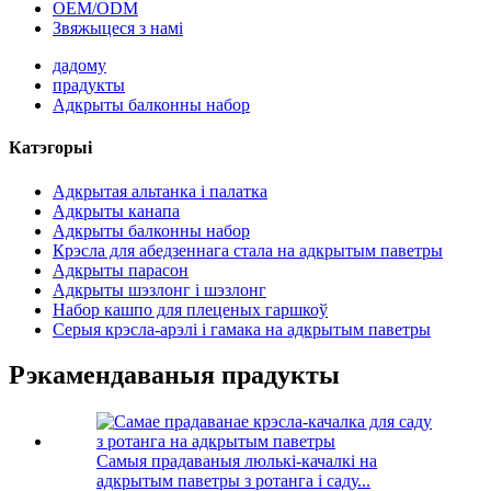
OEM/ODM
Звяжыцеся з намі
дадому
прадукты
Адкрыты балконны набор
Катэгорыі
Адкрытая альтанка і палатка
Адкрыты канапа
Адкрыты балконны набор
Крэсла для абедзеннага стала на адкрытым паветры
Адкрыты парасон
Адкрыты шэзлонг і шэзлонг
Набор кашпо для плеценых гаршкоў
Серыя крэсла-арэлі і гамака на адкрытым паветры
Рэкамендаваныя прадукты
Самыя прадаваныя люлькі-качалкі на
адкрытым паветры з ротанга і саду...