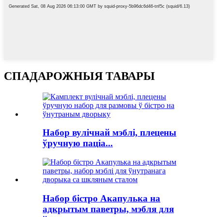
СПАДАРОЖНЫЯ ТАВАРЫ
Набор вулічнай мэблі, плецены
ўручную паціа...
Набор бістро Акапулька на
адкрытым паветры, мэбля для