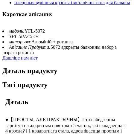
Кароткае апісанне:
мадэль:
YFL-5072
YFL-5072:
5 см
матэрыял:
Алюміній + ротанга
Апісанне Прадукта:
5072 адкрыты балконны набор з
шэрага ротанга
Дашліце нам ліст
Дэталь прадукту
Тэгі прадукту
Дэталь
●【ПРОСТЫ, АЛЕ ПРАКТЫЧНЫ】Гэты абедзенны
гарнітур на адкрытым паветры з 5 частак, які складаецца з
4 крэслаў і 1 квадратнага стала, адрозніваецца простым і