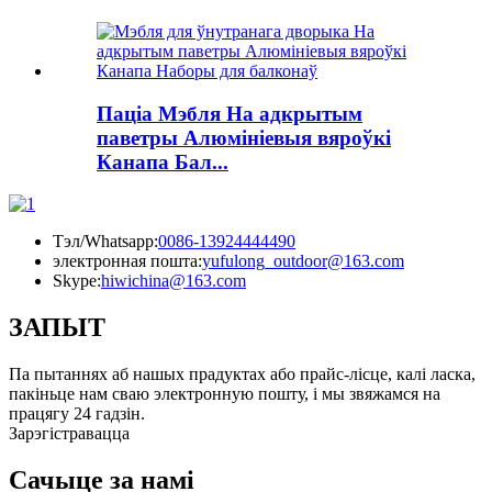
Паціа Мэбля На адкрытым
паветры Алюмініевыя вяроўкі
Канапа Бал...
Тэл/Whatsapp:
0086-13924444490
электронная пошта:
yufulong_outdoor@163.com
Skype:
hiwichina@163.com
ЗАПЫТ
Па пытаннях аб нашых прадуктах або прайс-лісце, калі ласка,
пакіньце нам сваю электронную пошту, і мы звяжамся на
працягу 24 гадзін.
Зарэгістравацца
Сачыце за намі