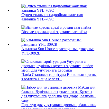
Супер стыльная падвойная жалезная
альтанка YFL-709C
Вісячае крэсла-арэлі з ротангавага яйка
Альтанка Sun House з рассоўнымі дзвярыма
YFL-3092B
Паціа Сталовыя гарнітуры Вонкавыя крэслы
з ротанга Паціа Мэбля...
Гарнітур для ўнутранага дворыка, балконная