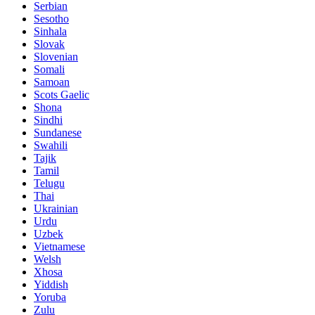
Serbian
Sesotho
Sinhala
Slovak
Slovenian
Somali
Samoan
Scots Gaelic
Shona
Sindhi
Sundanese
Swahili
Tajik
Tamil
Telugu
Thai
Ukrainian
Urdu
Uzbek
Vietnamese
Welsh
Xhosa
Yiddish
Yoruba
Zulu