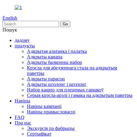
English
Пошук
дадому
прадукты
Адкрытая альтанка і палатка
Адкрыты канапа
Адкрыты балконны набор
Крэсла для абедзеннага стала на адкрытым
паветры
Адкрыты парасон
Адкрыты шэзлонг і шэзлонг
Набор кашпо для плеценых гаршкоў
Серыя крэсла-арэлі і гамака на адкрытым паветры
Навіны
Навіны кампаніі
Навіны прамысловасці
FAQ
Пра нас
Экскурсія па фабрыцы
Сертыфікат