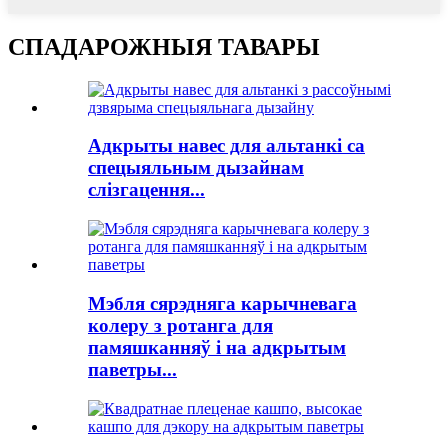
СПАДАРОЖНЫЯ ТАВАРЫ
Адкрыты навес для альтанкі са
спецыяльным дызайнам
слізгацення...
Мэбля сярэдняга карычневага
колеру з ротанга для
памяшканняў і на адкрытым
паветры...