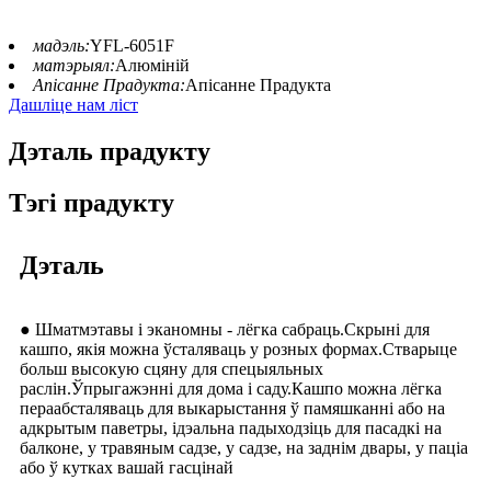
мадэль:
YFL-6051F
матэрыял:
Алюміній
Апісанне Прадукта:
Апісанне Прадукта
Дашліце нам ліст
Дэталь прадукту
Тэгі прадукту
Дэталь
● Шматмэтавы і эканомны - лёгка сабраць.Скрыні для
кашпо, якія можна ўсталяваць у розных формах.Стварыце
больш высокую сцяну для спецыяльных
раслін.Ўпрыгажэнні для дома і саду.Кашпо можна лёгка
пераабсталяваць для выкарыстання ў памяшканні або на
адкрытым паветры, ідэальна падыходзіць для пасадкі на
балконе, у травяным садзе, у садзе, на заднім двары, у паціа
або ў кутках вашай гасцінай