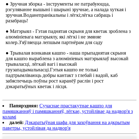
● Зручная зборка - інструменты не патрабуюцца,
рэгуляванне вышыні і шырыні зручнае, а налада хуткая і
зручная.Воданепранікальны і лёгкі;лёгка сабраць і
разабраць!
● Матэрыял - Гэтая паднятая скрыня для кветак зроблена з
алюмініевага матэрыялу, які лёгкі і не змяняе
колер.З'яўляецца лепшым партнёрам для саду
● Трывалая вонкавая кашпо - наша прыпаднятая скрыня
для кашпо выраблена з алюмініевых матэрыялаў высокай
трываласці, лёгкай вагі і высокай
грузападымальнасці.Гэтыя кашпо не толькі
падтрымліваюць добры кантакт з глебай і вадой, каб
забяспечыць поўны рост каранёў раслін і рост
дэкаратыўных кветак і лісця.
Папярэдняя:
Сучаснае прастакутнае кашпо для
памяшканняў і памяшканняў, лёгкае, устойлівае да надвор'я з
коламі
далей:
Дэкаратыўная шафа для захоўвання на адкрытым
паветры, устойлівая да надвор'я