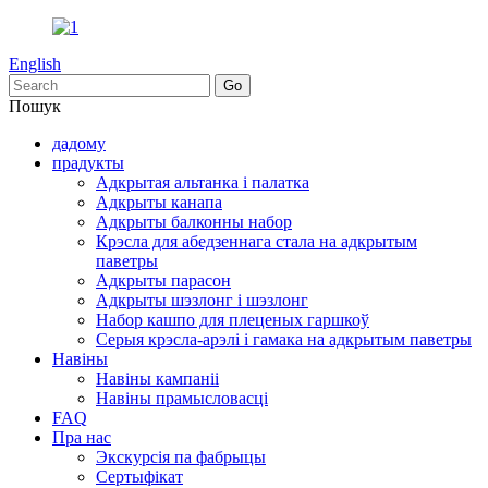
English
Пошук
дадому
прадукты
Адкрытая альтанка і палатка
Адкрыты канапа
Адкрыты балконны набор
Крэсла для абедзеннага стала на адкрытым
паветры
Адкрыты парасон
Адкрыты шэзлонг і шэзлонг
Набор кашпо для плеценых гаршкоў
Серыя крэсла-арэлі і гамака на адкрытым паветры
Навіны
Навіны кампаніі
Навіны прамысловасці
FAQ
Пра нас
Экскурсія па фабрыцы
Сертыфікат