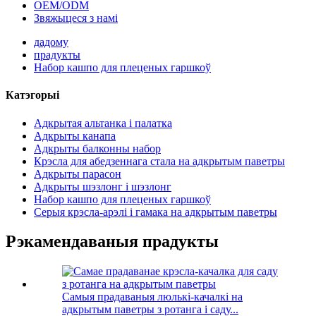
OEM/ODM
Звяжыцеся з намі
дадому
прадукты
Набор кашпо для плеценых гаршкоў
Катэгорыі
Адкрытая альтанка і палатка
Адкрыты канапа
Адкрыты балконны набор
Крэсла для абедзеннага стала на адкрытым паветры
Адкрыты парасон
Адкрыты шэзлонг і шэзлонг
Набор кашпо для плеценых гаршкоў
Серыя крэсла-арэлі і гамака на адкрытым паветры
Рэкамендаваныя прадукты
Самыя прадаваныя люлькі-качалкі на
адкрытым паветры з ротанга і саду...