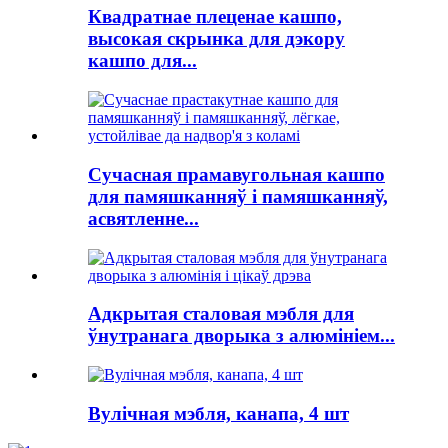
Квадратнае плеценае кашпо,
высокая скрынка для дэкору
кашпо для...
Сучасная прамавугольная кашпо
для памяшканняў і памяшканняў,
асвятленне...
Адкрытая сталовая мэбля для
ўнутранага дворыка з алюмініем...
Вулічная мэбля, канапа, 4 шт