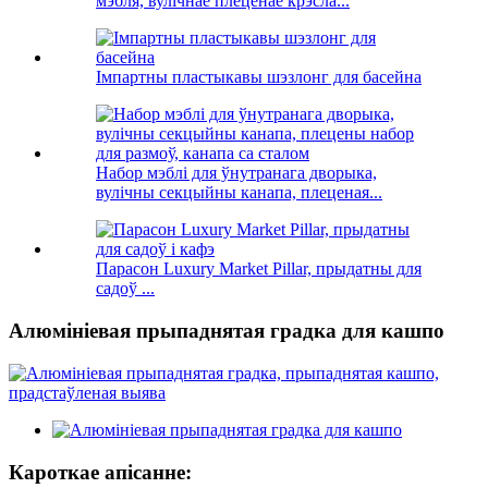
мэбля, вулічнае плеценае крэсла...
Імпартны пластыкавы шэзлонг для басейна
Набор мэблі для ўнутранага дворыка,
вулічны секцыйны канапа, плеценая...
Парасон Luxury Market Pillar, прыдатны для
садоў ...
Алюмініевая прыпаднятая градка для кашпо
Кароткае апісанне: