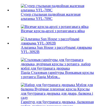
Супер стыльная падвойная жалезная
альтанка YFL-709C
Вісячае крэсла-арэлі з ротангавага яйка
Альтанка Sun House з рассоўнымі дзвярыма
YFL-3092B
Паціа Сталовыя гарнітуры Вонкавыя крэслы
з ротанга Паціа Мэбля...
Гарнітур для ўнутранага дворыка, балконная