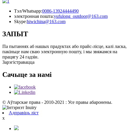
Тэл/Whatsapp:
0086-13924444490
электронная пошта:
yufulong_outdoor@163.com
Skype:
hiwichina@163.com
ЗАПЫТ
Па пытаннях аб нашых прадуктах або прайс-лісце, калі ласка,
пакіньце нам сваю электронную пошту, і мы звяжамся на
працягу 24 гадзін.
Зарэгістравацца
Сачыце за намі
© Аўтарскае права - 2010-2021 : Усе правы абаронены.
Адправіць ліст
x