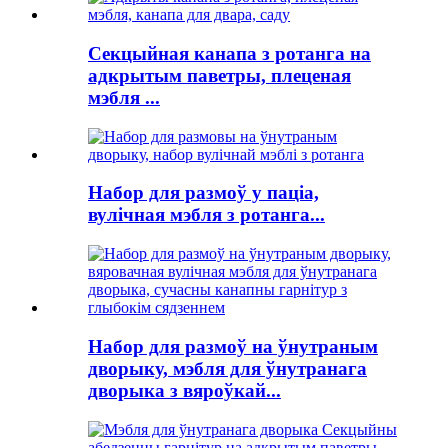
Секцыйная канапа з ротанга на
адкрытым паветры, плеценая
мэбля ...
Набор для размоў у паціа,
вулічная мэбля з ротанга...
Набор для размоў на ўнутраным
дворыку, мэбля для ўнутранага
дворыка з вяроўкай...