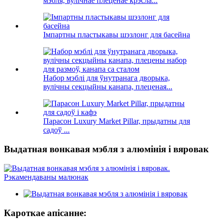
мэбля, вулічнае плеценае крэсла...
Імпартны пластыкавы шэзлонг для басейна
Набор мэблі для ўнутранага дворыка,
вулічны секцыйны канапа, плеценая...
Парасон Luxury Market Pillar, прыдатны для
садоў ...
Выдатная вонкавая мэбля з алюмінія і вяровак
Кароткае апісанне: