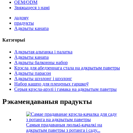
OEM/ODM
Звяжыцеся з намі
дадому
прадукты
Адкрыты канапа
Катэгорыі
Адкрытая альтанка і палатка
Адкрыты канапа
Адкрыты балконны набор
Крэсла для абедзеннага стала на адкрытым паветры
Адкрыты парасон
Адкрыты шэзлонг і шэзлонг
Набор кашпо для плеценых гаршкоў
Серыя крэсла-арэлі і гамака на адкрытым паветры
Рэкамендаваныя прадукты
Самыя прадаваныя люлькі-качалкі на
адкрытым паветры з ротанга і саду...