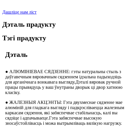
Дашліце нам ліст
Дэталь прадукту
Тэгі прадукту
Дэталь
● АЛЮМІНІЕВАЕ СЯДЗЕННЕ: гэты натуральны стыль з
даўгавечным вяровачным сядзеннем ідэальна падыходзіць
для арганічнага вонкавага выгляду.Дэталі вяровак ручной
працы прывядуць у ваш ўнутраны дворык ці двор хатнюю
класіку.
● ЖАЛЕЗНЫЯ АКЦЭНТЫ: Гэта двухмеснае сядзенне мае
алюміній для гладкага выгляду і падкрэсліваецца жалезным
каркасам сядзення, які забяспечвае стабільнасць, калі вы
сядзіце і адпачываеце.Гэта забяспечвае высокую
зносаўстойлівасць і можа вытрымліваць вялікую нагрузку.