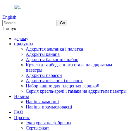
English
Пошук
дадому
прадукты
Адкрытая альтанка і палатка
Адкрыты канапа
Адкрыты балконны набор
Крэсла для абедзеннага стала на адкрытым
паветры
Адкрыты парасон
Адкрыты шэзлонг і шэзлонг
Набор кашпо для плеценых гаршкоў
Серыя крэсла-арэлі і гамака на адкрытым паветры
Навіны
Навіны кампаніі
Навіны прамысловасці
FAQ
Пра нас
Экскурсія па фабрыцы
Сертыфікат