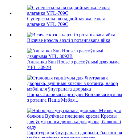
Супер стыльная падвойная жалезная
альтанка YFL-709C
Вісячае крэсла-арэлі з ротангавага яйка
Альтанка Sun House з рассоўнымі дзвярыма
YFL-3092B
Паціа Сталовыя гарнітуры Вонкавыя крэслы
з ротанга Паціа Мэбля...
Гарнітур для ўнутранага дворыка, балконная