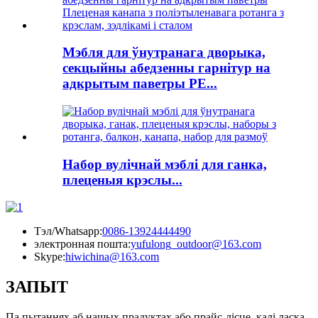
Мэбля для ўнутранага дворыка,
секцыйны абедзенны гарнітур на
адкрытым паветры PE...
Набор вулічнай мэблі для ганка,
плеценыя крэслы...
Тэл/Whatsapp:
0086-13924444490
электронная пошта:
yufulong_outdoor@163.com
Skype:
hiwichina@163.com
ЗАПЫТ
Па пытаннях аб нашых прадуктах або прайс-лісце, калі ласка,