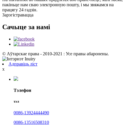
пакіньце нам сваю электронную пошту, і мы звяжамся на
працягу 24 гадзін.
Зарэгістравацца
Сачыце за намі
© Аўтарскае права - 2010-2021 : Усе правы абаронены.
Адправіць ліст
x
Тэлефон
тэл
0086-13924444490
0086-13516508310