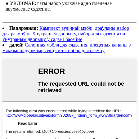
● УКЛЮЧАЕ: гэты набор уключае адно плеценае
двухмеснае сядзенне.
Папярэдняя:
Камплект вулічнай мэблі, драўляны набор
для размоў на ўнутраным дворыку, набор для сядзення на
ўнутраным дворыку ў садзе і басейне
далей:
Салонная мэбля для сядзення, плеценыя канапы з
мяккімі падушкамі, секцыйны набор для размоў