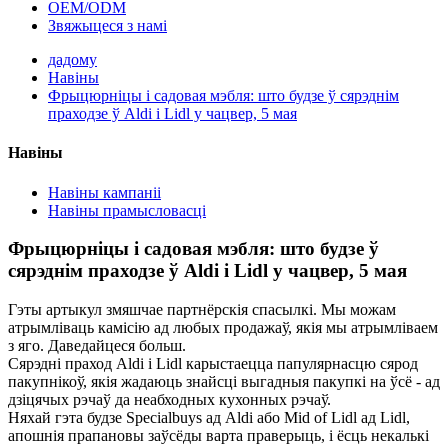
OEM/ODM
Звяжыцеся з намі
дадому
Навіны
Фрыцюрніцы і садовая мэбля: што будзе ў сярэднім
праходзе ў Aldi і Lidl у чацвер, 5 мая
Навіны
Навіны кампаніі
Навіны прамысловасці
Фрыцюрніцы і садовая мэбля: што будзе ў
сярэднім праходзе ў Aldi і Lidl у чацвер, 5 мая
Гэты артыкул змяшчае партнёрскія спасылкі. Мы можам
атрымліваць камісію ад любых продажаў, якія мы атрымліваем
з яго. Даведайцеся больш.
Сярэдні праход Aldi і Lidl карыстаецца папулярнасцю сярод
пакупнікоў, якія жадаюць знайсці выгадныя пакупкі на ўсё - ад
дзіцячых рэчаў да неабходных кухонных рэчаў.
Няхай гэта будзе Specialbuys ад Aldi або Mid of Lidl ад Lidl,
апошнія прапановы заўсёды варта праверыць, і ёсць некалькі