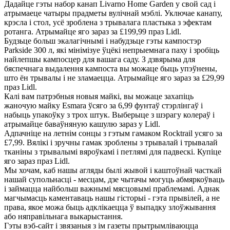
Дадайце гэты набор канап Livarno Home Garden у свой сад і
атрымаеце чатыры прадметы вулічнай мэблі. Уключае канапу,
крэсла і стол, усё зроблена з трывалага пластыка з эфектам
ротанга. Атрымайце яго зараз за £199,99 праз Lidl.
Будзьце больш экалагічнымі і набудзьце гэты кампостэр
Parkside 300 л, які мінімізуе ўцёкі непрыемнага паху і зробіць
найлепшы кампосцер для вашага саду. З дзвярыма для
бяспечнага выдалення кампоста вы можаце быць упэўнены,
што ён трывалы і не зламаецца. Атрымайце яго зараз за £29,99
праз Lidl.
Калі вам патрэбныя новыя майкі, вы можаце захапіць
жаночую майку Esmara ўсяго за 6,99 фунтаў стэрлінгаў і
набыць упакоўку з трох штук. Выберыце з шэрагу колераў і
атрымайце баваўняную кашулю зараз у Lidl.
Адпачніце на летнім сонцы з гэтым гамаком Rocktrail усяго за
£7,99. Вялікі і зручны гамак зроблены з трывалай і трывалай
тканіны з трывалымі вяроўкамі і петлямі для падвескі. Купіце
яго зараз праз Lidl.
Мы хочам, каб нашы агляды былі жывой і каштоўнай часткай
нашай супольнасці - месцам, дзе чытачы могуць абмяркоўваць
і займацца найбольш важнымі мясцовымі праблемамі. Аднак
магчымасць каментаваць нашы гісторыі - гэта прывілей, а не
права, якое можа быць адклікаецца ў выпадку злоўжывання
або няправільнага выкарыстання.
Гэты вэб-сайт і звязаныя з ім газеты прытрымліваюцца