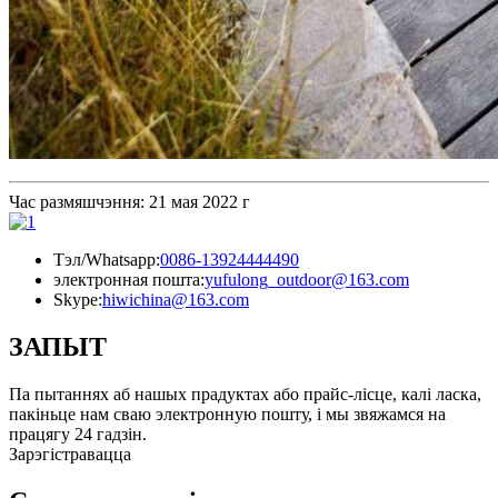
Час размяшчэння: 21 мая 2022 г
Тэл/Whatsapp:
0086-13924444490
электронная пошта:
yufulong_outdoor@163.com
Skype:
hiwichina@163.com
ЗАПЫТ
Па пытаннях аб нашых прадуктах або прайс-лісце, калі ласка,
пакіньце нам сваю электронную пошту, і мы звяжамся на
працягу 24 гадзін.
Зарэгістравацца