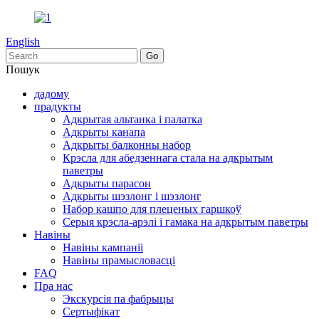
English
Пошук
дадому
прадукты
Адкрытая альтанка і палатка
Адкрыты канапа
Адкрыты балконны набор
Крэсла для абедзеннага стала на адкрытым
паветры
Адкрыты парасон
Адкрыты шэзлонг і шэзлонг
Набор кашпо для плеценых гаршкоў
Серыя крэсла-арэлі і гамака на адкрытым паветры
Навіны
Навіны кампаніі
Навіны прамысловасці
FAQ
Пра нас
Экскурсія па фабрыцы
Сертыфікат