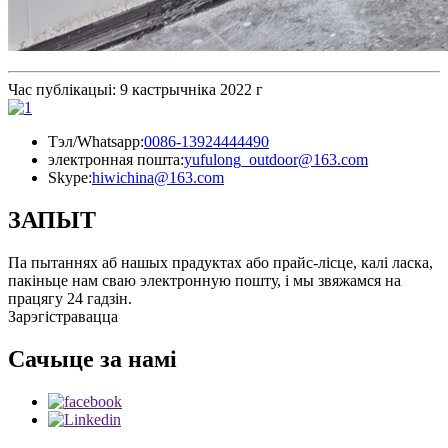
Час публікацыі: 9 кастрычніка 2022 г
Тэл/Whatsapp:
0086-13924444490
электронная пошта:
yufulong_outdoor@163.com
Skype:
hiwichina@163.com
ЗАПЫТ
Па пытаннях аб нашых прадуктах або прайс-лісце, калі ласка,
пакіньце нам сваю электронную пошту, і мы звяжамся на
працягу 24 гадзін.
Зарэгістравацца
Сачыце за намі