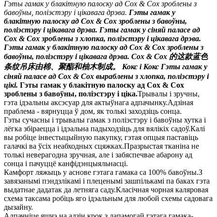
Гэты гамак у блакітную палоску ад Cox & Cox зроблены з
бавоўны, поліэстэру і цікавага дрэва.
Гэты гамак у
блакітную палоску ад Cox & Cox зроблены з бавоўны,
поліэстэру і цікавага дрэва.
Гэты гамак у сіняй паласе ад
Cox & Cox зроблены з хлопка, поліэстэру і цікавага дрэва.
Гэты гамак у блакітную палоску ад Cox & Cox зроблены з
бавоўны, поліэстэру і цікавага дрэва.
Cox & Cox 的这款蓝色
条纹吊床由棉、聚酯和柚木制成。
Кокс і Кокс
Гэты гамак у
сіняй паласе ад Cox & Cox выраблены з хлопка, поліэстэру і
цікі.
Гэты гамак у блакітную палоску ад Cox & Cox
зроблены з бавоўны, поліэстэру і ціка.
Трывалы і зручны,
гэта ідэальны аксэсуар для актыўнага адпачынку.Адзіная
праблема - вярнуцца ў дом, як толькі заходзіць сонца.
Гэты сучасны і трывалы гамак з поліэстэру і бавоўны хутка і
лёгка збіраецца і ідэальна падыходзіць для вялікіх садоў.Калі
вы робіце інвестыцыйную пакупку, гэтая опцыя паставіць
галачкі ва ўсіх неабходных сцяжках.Празрыстая тканіна не
толькі неверагодна зручная, але і забяспечвае абарону ад
сонца і пачуццё канфідэнцыяльнасці.
Камфорт ляжыць у аснове гэтага гамака са 100% бавоўны.З
завязанымі пэндзлікамі і плеценымі зашпількамі па баках гэта
выдатнае дадатак да летняга саду.Класічная чорная каляровая
схема таксама робіць яго ідэальным для любой схемы садовага
дызайну.
Адпачніце яшчэ на адзін крок з дапамогай гэтага гамака-