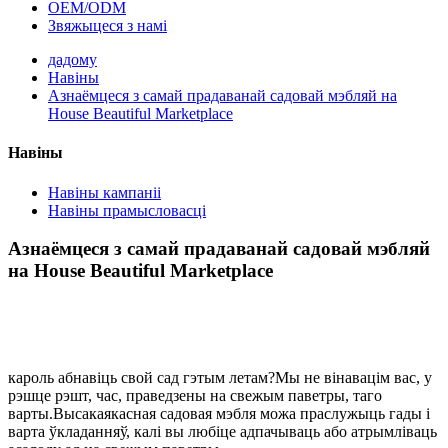
OEM/ODM
Звяжыцеся з намі
дадому
Навіны
Азнаёмцеся з самай прадаванай садовай мэбляй на
House Beautiful Marketplace
Навіны
Навіны кампаніі
Навіны прамысловасці
Азнаёмцеся з самай прадаванай садовай мэбляй
на House Beautiful Marketplace
кароль абнавіць свой сад гэтым летам?Мы не вінавацім вас, у
рэшце рэшт, час, праведзены на свежым паветры, таго
варты.Высакаякасная садовая мэбля можа праслужыць гады і
варта ўкладанняў, калі вы любіце адпачываць або атрымліваць