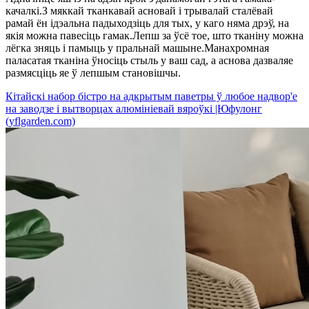
качалкі.З мяккай тканкавай асновай і трывалай сталёвай
рамай ён ідэальна падыходзіць для тых, у каго няма дрэў, на
якія можна павесіць гамак.Лепш за ўсё тое, што тканіну можна
лёгка зняць і памыць у пральнай машыне.Манахромная
паласатая тканіна ўносіць стыль у ваш сад, а аснова дазваляе
размясціць яе ў лепшым становішчы.
Кітайскі набор бістро на адкрытым паветры ў любое надвор'е
на заводзе і вытворцах алюмініевай вяроўкі |Юфулонг
(yflgarden.com)