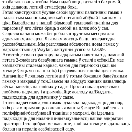
трэба заказваць асобна.Нам падабаюцца дэталі з бахромай,
якія дадаюць летняй атмасферы боха.
Гэтая канструкцыя ўяўляе сабой зручны палатняны гамак з
паласатым малюнкам, мяккай стеганой абіўкай і канцамі з
ціка.Выраблены з нашай фірмовай трывалай тканіны для
парасонаў, яго лёгка браць з сабой на пляж або ў сад.
Садовая канапа можа быць больш зручным месцам для
адпачынку, але арэлі ў гамаку могуць быць неверагодна
расслабляльнымі.Мы разглядаем абсалютна новы гамак у
марскім стылі ад Wayfair, даступны ўсяго за £23,99.
Асвятліце сваю прастору на адкрытым паветры з дапамогай
гэтага 2-слаёвага баваўнянага гамака ў стылі вясёлкі.Ён мае
кампактны сталёвы каркас, чахол для пераноскі (калі вы
хочаце ўзяць яго на пікнік) і рэгуляваныя гаплікі для гамака.
Адпачніце ў лянівыя летнія дні ў гэтым бэжавым баваўняным
гамаку з махрамі ў тон.Завесы на абодвух канцах дазваляюць
лёгка павесіць на галінах у садзе.Проста пакладзеце сваю
любімую падушку і атрымлівайце асалоду ад!Выдатна
падыходзіць для адпачынку ў садзе.
Гэтыя падвесныя арэлі-гамак ідэальна падыходзяць для пар,
якія разам прымаюць сонечныя ванны ў садзе.Выраблены з
поліэфірнай/бавоўнавай тканіны з махрамі, ён ідэальна
падыходзіць для надання індывідуальнасці вашай адкрытай
прасторы.Гэта добрае меркаванне, калі вы хочаце выдаткаваць
больш на пералік асаблівасцей саду.