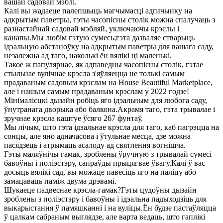
вашай садовай мэблі.
Калі вы жадаеце палепшыць магчымасці адпачынку на
адкрытым паветры, гэты часопісны столік можна спалучаць з
разнастайнай садовай мэбляй, уключаючы крэслы і
канапы.Мы любім гэтую сумесь;гэта дазваляе стварыць
ідэальную абстаноўку на адкрытым паветры для вашага саду,
незалежна ад таго, наколькі ён вялікі ці маленькі.
Такое ж папулярнае, як адпаведны часопісны столік, гэтае
стыльнае вулічнае крэсла з'яўляецца не толькі самым
прадаваным садовым крэслам на House Beautiful Marketplace,
але і нашым самым прадаваным крэслам у 2022 годзе!
Мінімалісцкі дызайн робіць яго ідэальным для любога саду,
ўнутранага дворыка або балкона.Акрамя таго, гэта трывалае і
зручнае крэсла каштуе ўсяго 267 фунтаў.
Мы лічым, што гэта ідэальнае крэсла для таго, каб пагрэцца на
сонцы, але яно адначасова і ўтульнае месца, дзе можна
пасядзець і атрымаць асалоду ад святлення вогнішча.
Гэты маляўнічы гамак, зроблены ўручную з трывалай сумесі
бавоўны і поліэстэру, сапраўды прыцягвае ўвагу.Калі ў вас
досыць вялікі сад, вы можаце павесіць яго на паліцу або
замацаваць паміж двума дрэвамі.
Шукаеце падвеснае крэсла-гамак?Гэты цудоўны дызайн
зроблены з поліэстэру і бавоўны і ідэальна падыходзіць для
выкарыстання ў памяшканні і на вуліцы.Ён будзе пастаўляцца
ў цалкам сабраным выглядзе, але варта ведаць, што гаплікі