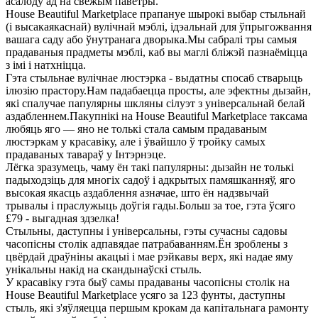
асалоду ад на свежым паветры.
House Beautiful Marketplace прапануе шырокі выбар стыльнай
(і высакаякаснай) вулічнай мэблі, ідэальнай для ўпрыгожвання
вашага саду або ўнутранага дворыка.Мы сабралі тры самыя
прадаваныя прадметы мэблі, каб вы маглі бліжэй пазнаёміцца ​​
з імі і натхніцца.
Гэта стыльнае вулічнае люстэрка - выдатны спосаб стварыць
ілюзію прастору.Нам падабаецца просты, але эфектны дызайн,
які спалучае папулярны шкляны сілуэт з універсальнай белай
аздабленнем.Пакупнікі на House Beautiful Marketplace таксама
любяць яго — яно не толькі стала самым прадаваным
люстэркам у красавіку, але і ўвайшло ў тройку самых
прадаваных тавараў у Інтэрнэце.
Лёгка зразумець, чаму ён такі папулярны: дызайн не толькі
падыходзіць для многіх садоў і адкрытых памяшканняў, яго
высокая якасць аздаблення азначае, што ён надзвычай
трывалы і праслужыць доўгія гады.Больш за тое, гэта ўсяго
£79 - выгадная здзелка!
Стыльны, даступны і універсальны, гэты сучасны садовы
часопісны столік адпавядае патрабаванням.Ён зроблены з
цвёрдай драўніны акацыі і мае рэйкавы верх, які надае яму
унікальны накід на скандынаўскі стыль.
У красавіку гэта быў самы прадаваны часопісны столік на
House Beautiful Marketplace усяго за 123 фунты, даступны
стыль, які з'яўляецца першым крокам да капітальнага рамонту