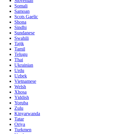
Slovenian
Somali
Samoan
Scots Gaelic
Shona
Sindhi
Sundanese
Swahili
Tajik
Tamil
Telugu
Thai
Ukrainian
Urdu
Uzbek
Vietnamese
Welsh
Xhosa
Yiddish
Yoruba
Zulu
Kinyarwanda
Tatar
Oriya
Turkmen