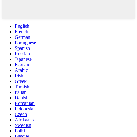
English
French
German
Portuguese
Spanish
Russian
Japanese
Korean
Arabic
Irish
Greek
Turkish
Italian
Danish
Romanian
Indonesian
Czech
Afrikaans
Swedish
Polish
Basque