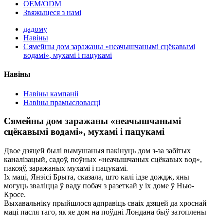
OEM/ODM
Звяжыцеся з намі
дадому
Навіны
Сямейны дом заражаны «неачышчанымі сцёкавымі
водамі», мухамі і пацукамі
Навіны
Навіны кампаніі
Навіны прамысловасці
Сямейны дом заражаны «неачышчанымі
сцёкавымі водамі», мухамі і пацукамі
Двое дзяцей былі вымушаныя пакінуць дом з-за забітых
каналізацый, садоў, поўных «неачышчаных сцёкавых вод»,
пакояў, заражаных мухамі і пацукамі.
Іх маці, Янэісі Брыта, сказала, што калі ідзе дождж, яны
могуць зваліцца ў ваду побач з разеткай у іх доме ў Нью-
Кросе.
Выхавальніку прыйшлося адправіць сваіх дзяцей да хроснай
маці пасля таго, як яе дом на поўдні Лондана быў затоплены