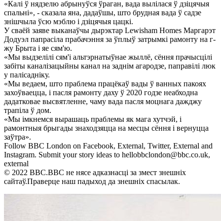
«Калі ў нядзелю абрынуўся ўраган, вада вылілася ў дзіцячыя
спальні», - сказала яна, дадаўшы, што брудная вада ў садзе
знішчыла ўсю мэблю і дзіцячыя цацкі.
У сваёй заяве выканаўчы дырэктар Lewisham Homes Маргарэт
Додуэл папрасіла прабачэння за ўплыў затрымкі рамонту на г-
жу Брыта і яе сям'ю.
«Мы выдзелілі сям'і альтэрнатыўнае жыллё, сёння прачысцілі
забіты каналізацыйны канал на заднім агародзе, паправілі люк
у палісадніку.
«Мы ведаем, што праблема працёкаў вады ў ванных пакоях
захоўваецца, і пасля рамонту даху ў 2020 годзе неабходна
дадатковае высвятленне, чаму вада пасля моцнага дажджу
трапіла ў дом.
«Мы імкнемся вырашаць праблемы як мага хутчэй, і
рамонтныя брыгады знаходзяцца на месцы сёння і вернуцца
заўтра».
Follow BBC London on Facebook, External, Twitter, External and
Instagram. Submit your story ideas to hellobbclondon@bbc.co.uk,
external
© 2022 BBC.BBC не нясе адказнасці за змест знешніх
сайтаў.Праверце наш падыход да знешніх спасылак.