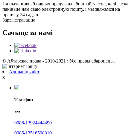
Па пытаннях аб нашых прадуктах або прайс-лісце, калі ласка,
пакіньце нам сваю электронную пошту, і мы звяжамся на
працягу 24 гадзін.
Зарэгістравацца
Сачыце за намі
© Аўтарскае права - 2010-2021 : Усе правы абаронены.
Адправіць ліст
x
Тэлефон
тэл
0086-13924444490
0086-13516508310