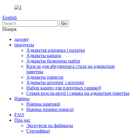
English
Пошук
дадому
прадукты
Адкрытая альтанка і палатка
Адкрыты канапа
Адкрыты балконны набор
Крэсла для абедзеннага стала на адкрытым
паветры
Адкрыты парасон
Адкрыты шэзлонг і шэзлонг
Набор кашпо для плеценых гаршкоў
Серыя крэсла-арэлі і гамака на адкрытым паветры
Навіны
Навіны кампаніі
Навіны прамысловасці
FAQ
Пра нас
Экскурсія па фабрыцы
Сертыфікат