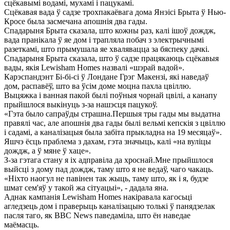
сцёкавымі водамі, мухамі і пацукамі.
Сцёкавая вада ў садзе трохпакаёвага дома Янэісі Брыта ў Нью-
Кросе была засмечана апошнія два гады.
Спадарыня Брыта сказала, што кожны раз, калі ішоў дождж,
вада пранікала ў яе дом і трапляла побач з электрычнымі
разеткамі, што прымушала яе хвалявацца за бяспеку дачкі.
Спадарыня Брыта сказала, што ў садзе працякаюць сцёкавыя
вады, якія Lewisham Homes назвалі «шэрай вадой».
Карэспандэнт Бі-бі-сі ў Лондане Грэг Макензі, які наведаў
дом, распавёў, што ва ўсім доме моцна пахла цвіллю.
Выцяжка і ванная пакой былі поўныя чорнай цвілі, а канапу
прыйшлося выкінуць з-за нашэсця пацукоў.
«Гэта было сапраўды страшна.Першыя тры гады мы выдатна
правялі час, але апошнія два гады былі вельмі кепскія з цвіллю
і садамі, а каналізацыя была забіта прыкладна на 19 месяцаў».
Яшчэ ёсць праблема з дахам, гэта значыць, калі «на вуліцы
дождж, а ў мяне ў хаце».
З-за гэтага стану я іх адправіла да хроснай.Мне прыйшлося
выйсці з дому пад дождж, таму што я не ведаў, чаго чакаць.
«Ніхто наогул не павінен так жыць, таму што, як і я, будзе
шмат сем'яў у такой жа сітуацыі», - дадала яна.
Аднак кампанія Lewisham Homes накіравала кагосьці
агледзець дом і праверыць каналізацыю толькі ў панядзелак
пасля таго, як BBC News паведаміла, што ён наведае
маёмасць.