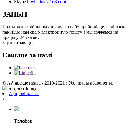
Skype:
hiwichina@163.com
ЗАПЫТ
Па пытаннях аб нашых прадуктах або прайс-лісце, калі ласка,
пакіньце нам сваю электронную пошту, і мы звяжамся на
працягу 24 гадзін.
Зарэгістравацца
Сачыце за намі
© Аўтарскае права - 2010-2021 : Усе правы абаронены.
Адправіць ліст
x
Тэлефон