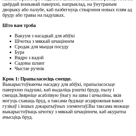
цвёрдай вонкавай паверхні, напрыклад, на ўнутраным
дворыку або палубе, каб пазбегнуць стварэння новых плям ад
бруду або травы на падушках.
Што вам трэба
Вакуум з насадкай для абіўкі
Шчотка з мяккай шчаціннем
Сродак для мыцця посуду
Бура
Вядро з вадой
Садовы шланг
Чыстае ручнік
Крок 1: Прапыласосіць смецце.
Выкарыстоўваючы насадку для абіўкі, прапыласосьце
паверхню падушкі, каб выдаліць рэшткі бруду, пылу і
смецця.Звярніце асаблівую ўвагу на швы і шчыліны, якія
могуць схаваць бруд, а таксама будзьце асцярожныя вакол
гузікаў і іншых дэкаратыўных элементаў.Вы таксама можаце
выкарыстоўваць шчотку з мяккай шчаціннем, каб акуратна
ачысціць бруд.