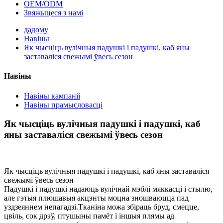
OEM/ODM
Звяжыцеся з намі
дадому
Навіны
Як чысціць вулічныя падушкі і падушкі, каб яны
заставаліся свежымі ўвесь сезон
Навіны
Навіны кампаніі
Навіны прамысловасці
Як чысціць вулічныя падушкі і падушкі, каб
яны заставаліся свежымі ўвесь сезон
Як чысціць вулічныя падушкі і падушкі, каб яны заставаліся
свежымі ўвесь сезон
Падушкі і падушкі надаюць вулічнай мэблі мяккасці і стылю,
але гэтыя плюшавыя акцэнты моцна зношваюцца пад
уздзеяннем непагадзі.Тканіна можа збіраць бруд, смецце,
цвіль, сок дрэў, птушыны памёт і іншыя плямы ад