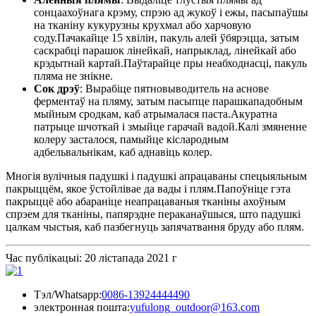
сонцаахоўнага крэму, спрэю ад жукоў і ежы, пасыпаўшы
на тканіну кукурузны крухмал або харчовую
соду.Пачакайце 15 хвілін, пакуль алей ўбярэцца, затым
саскрабці парашок лінейкай, напрыклад, лінейкай або
крэдытнай картай.Паўтарайце пры неабходнасці, пакуль
пляма не знікне.
Сок дрэў
: Вырабіце пятновыводитель на аснове
ферментаў на пляму, затым пасыпце парашкападобным
мыйным сродкам, каб атрымалася паста.Акуратна
патрыце шчоткай і змыйце гарачай вадой.Калі змяненне
колеру засталося, памыйце кіслародным
адбельвальнікам, каб аднавіць колер.
Многія вулічныя падушкі і падушкі апрацаваны спецыяльным
пакрыццём, якое ўстойлівае да вады і плям.Папоўніце гэта
пакрыццё або абараніце неапрацаваныя тканіны ахоўным
спрэем для тканіны, папярэдне пераканаўшыся, што падушкі
цалкам чыстыя, каб пазбегнуць запячатвання бруду або плям.
Час публікацыі: 20 лістапада 2021 г
Тэл/Whatsapp:
0086-13924444490
электронная пошта:
yufulong_outdoor@163.com