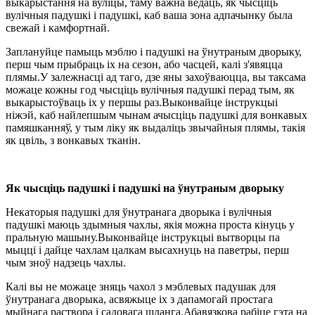
выкарыстання на вуліцы, таму важна ведаць, як чысціць
вулічныя падушкі і падушкі, каб ваша зона адпачынку была
свежай і камфортнай.
Заплануйце памыць мэблю і падушкі на ўнутраным дворыку,
перш чым прыбраць іх на сезон, або часцей, калі з'явяцца
плямы.У залежнасці ад таго, дзе яны захоўваюцца, вы таксама
можаце кожны год чысціць вулічныя падушкі перад тым, як
выкарыстоўваць іх у першы раз.Выконвайце інструкцыі
ніжэй, каб найлепшым чынам ачысціць падушкі для вонкавых
памяшканняў, у тым ліку як выдаліць звычайныя плямы, такія
як цвіль, з вонкавых тканін.
Як чысціць падушкі і падушкі на ўнутраным дворыку
Некаторыя падушкі для ўнутранага дворыка і вулічныя
падушкі маюць здымныя чахлы, якія можна проста кінуць у
пральную машыну.Выконвайце інструкцыі вытворцы па
мыцці і дайце чахлам цалкам высахнуць на паветры, перш
чым зноў надзець чахлы.
Калі вы не можаце зняць чахол з мэблевых падушак для
ўнутранага дворыка, асвяжыце іх з дапамогай простага
мыйнага раствора і садовага шланга.Абавязкова рабіце гэта на