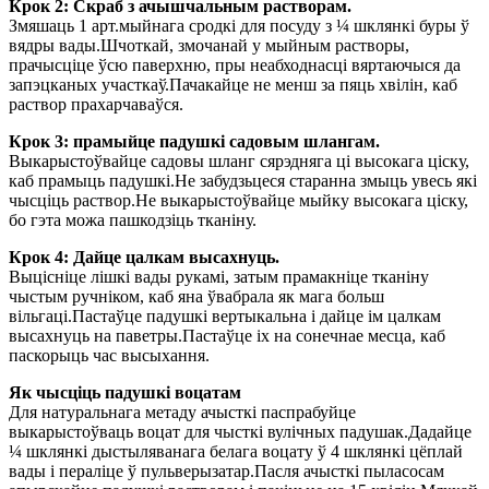
Крок 2: Скраб з ачышчальным растворам.
Змяшаць 1 арт.мыйнага сродкі для посуду з ¼ шклянкі буры ў
вядры вады.Шчоткай, змочанай у мыйным растворы,
прачысціце ўсю паверхню, пры неабходнасці вяртаючыся да
запэцканых участкаў.Пачакайце не менш за пяць хвілін, каб
раствор прахарчаваўся.
Крок 3: прамыйце падушкі садовым шлангам.
Выкарыстоўвайце садовы шланг сярэдняга ці высокага ціску,
каб прамыць падушкі.Не забудзьцеся старанна змыць увесь які
чысціць раствор.Не выкарыстоўвайце мыйку высокага ціску,
бо гэта можа пашкодзіць тканіну.
Крок 4: Дайце цалкам высахнуць.
Выцісніце лішкі вады рукамі, затым прамакніце тканіну
чыстым ручніком, каб яна ўвабрала як мага больш
вільгаці.Пастаўце падушкі вертыкальна і дайце ім цалкам
высахнуць на паветры.Пастаўце іх на сонечнае месца, каб
паскорыць час высыхання.
Як чысціць падушкі воцатам
Для натуральнага метаду ачысткі паспрабуйце
выкарыстоўваць воцат для чысткі вулічных падушак.Дадайце
¼ шклянкі дыстыляванага белага воцату ў 4 шклянкі цёплай
вады і пераліце ​​ў пульверызатар.Пасля ачысткі пыласосам