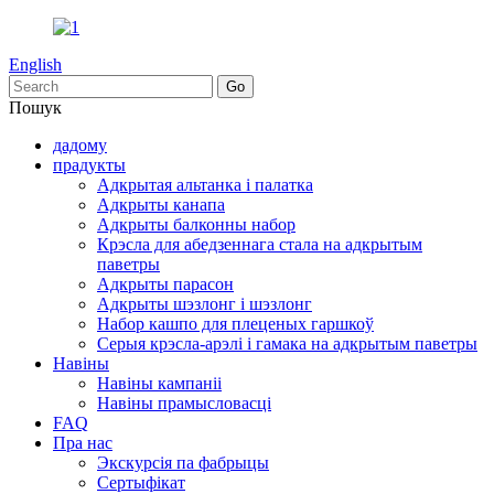
English
Пошук
дадому
прадукты
Адкрытая альтанка і палатка
Адкрыты канапа
Адкрыты балконны набор
Крэсла для абедзеннага стала на адкрытым
паветры
Адкрыты парасон
Адкрыты шэзлонг і шэзлонг
Набор кашпо для плеценых гаршкоў
Серыя крэсла-арэлі і гамака на адкрытым паветры
Навіны
Навіны кампаніі
Навіны прамысловасці
FAQ
Пра нас
Экскурсія па фабрыцы
Сертыфікат