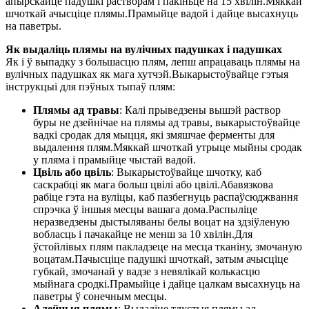
апырскайце падушкі растворам і пакіньце на 15 хвілін.Мяккай
шчоткай ачысціце плямы.Прамыйце вадой і дайце высахнуць
на паветры.
Як выдаліць плямы на вулічных падушках і падушках
Як і ў выпадку з большасцю плям, лепш апрацаваць плямы на
вулічных падушках як мага хутчэй.Выкарыстоўвайце гэтыя
інструкцыі для пэўных тыпаў плям:
Плямы ад травы
: Калі прыведзены вышэй раствор
буры не дзейнічае на плямы ад травы, выкарыстоўвайце
вадкі сродак для мыцця, які змяшчае ферменты для
выдалення плям.Мяккай шчоткай утрыце мыйны сродак
у пляма і прамыйце чыстай вадой.
Цвіль або цвіль
: Выкарыстоўвайце шчотку, каб
саскрабці як мага больш цвілі або цвілі.Абавязкова
рабіце гэта на вуліцы, каб пазбегнуць распаўсюджвання
спрэчка ў іншыя месцы вашага дома.Распыліце
неразведзены дыстыляваны белы воцат на здзіўленую
вобласць і пачакайце не менш за 10 хвілін.Для
ўстойлівых плям пакладзеце на месца тканіну, змочаную
воцатам.Пачысціце падушкі шчоткай, затым ачысціце
губкай, змочанай у вадзе з невялікай колькасцю
мыйнага сродкі.Прамыйце і дайце цалкам высахнуць на
паветры ў сонечным месцы.
Алейныя плямы
: Выдаліце ​​тлустыя плямы ад