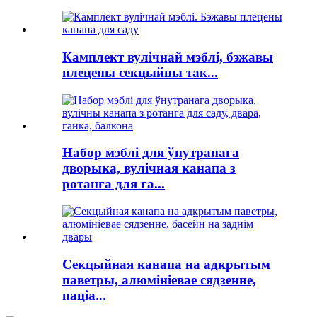
Камплект вулічнай мэблі, бэжавы
плецены секцыйны так...
Набор мэблі для ўнутранага
дворыка, вулічная канапа з
ротанга для га...
Секцыйная канапа на адкрытым
паветры, алюмініевае сядзенне,
паціа...