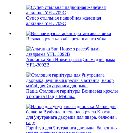
Супер стыльная падвойная жалезная
альтанка YFL-709C
Вісячае крэсла-арэлі з ротангавага яйка
Альтанка Sun House з рассоўнымі дзвярыма
YFL-3092B
Паціа Сталовыя гарнітуры Вонкавыя крэслы
з ротанга Паціа Мэбля...
Гарнітур для ўнутранага дворыка, балконная