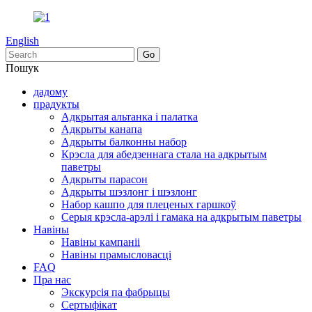
English
Пошук
дадому
прадукты
Адкрытая альтанка і палатка
Адкрыты канапа
Адкрыты балконны набор
Крэсла для абедзеннага стала на адкрытым
паветры
Адкрыты парасон
Адкрыты шэзлонг і шэзлонг
Набор кашпо для плеценых гаршкоў
Серыя крэсла-арэлі і гамака на адкрытым паветры
Навіны
Навіны кампаніі
Навіны прамысловасці
FAQ
Пра нас
Экскурсія па фабрыцы
Сертыфікат