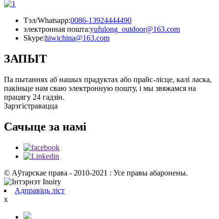
Тэл/Whatsapp:
0086-13924444490
электронная пошта:
yufulong_outdoor@163.com
Skype:
hiwichina@163.com
ЗАПЫТ
Па пытаннях аб нашых прадуктах або прайс-лісце, калі ласка,
пакіньце нам сваю электронную пошту, і мы звяжамся на
працягу 24 гадзін.
Зарэгістравацца
Сачыце за намі
© Аўтарскае права - 2010-2021 : Усе правы абаронены.
Адправіць ліст
x