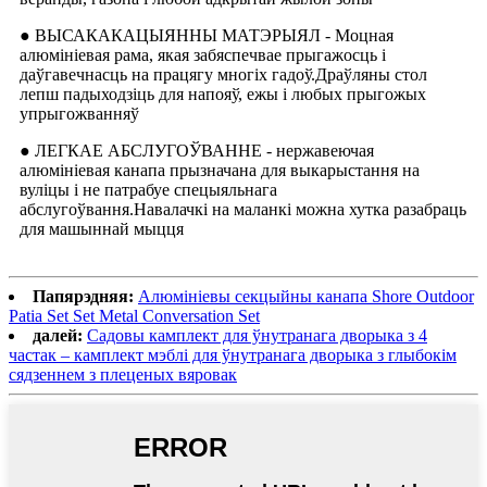
● ВЫСАКАКАЦЫЯННЫ МАТЭРЫЯЛ - Моцная
алюмініевая рама, якая забяспечвае прыгажосць і
даўгавечнасць на працягу многіх гадоў.Драўляны стол
лепш падыходзіць для напояў, ежы і любых прыгожых
упрыгожванняў
● ЛЕГКАЕ АБСЛУГОЎВАННЕ - нержавеючая
алюмініевая канапа прызначана для выкарыстання на
вуліцы і не патрабуе спецыяльнага
абслугоўвання.Навалачкі на маланкі можна хутка разабраць
для машыннай мыцця
Папярэдняя:
Алюмініевы секцыйны канапа Shore Outdoor
Patia Set Set Metal Conversation Set
далей:
Садовы камплект для ўнутранага дворыка з 4
частак – камплект мэблі для ўнутранага дворыка з глыбокім
сядзеннем з плеценых вяровак