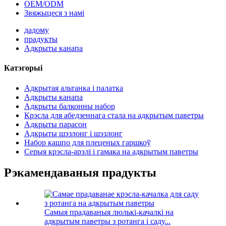
OEM/ODM
Звяжыцеся з намі
дадому
прадукты
Адкрыты канапа
Катэгорыі
Адкрытая альтанка і палатка
Адкрыты канапа
Адкрыты балконны набор
Крэсла для абедзеннага стала на адкрытым паветры
Адкрыты парасон
Адкрыты шэзлонг і шэзлонг
Набор кашпо для плеценых гаршкоў
Серыя крэсла-арэлі і гамака на адкрытым паветры
Рэкамендаваныя прадукты
Самыя прадаваныя люлькі-качалкі на
адкрытым паветры з ротанга і саду...