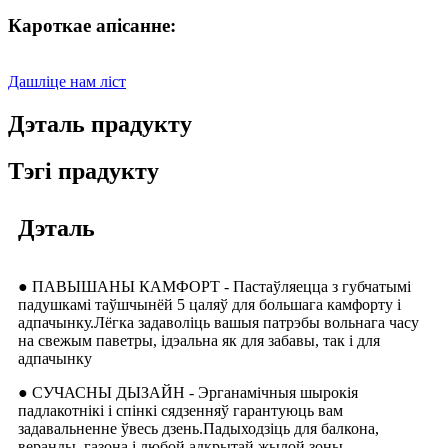
Кароткае апісанне:
Дашліце нам ліст
Дэталь прадукту
Тэгі прадукту
Дэталь
● ПАВЫШАНЫ КАМФОРТ - Пастаўляецца з губчатымі
падушкамі таўшчынёй 5 цаляў для большага камфорту і
адпачынку.Лёгка задаволіць вашыя патрэбы вольнага часу
на свежым паветры, ідэальна як для забавы, так і для
адпачынку
● СУЧАСНЫ ДЫЗАЙН - Эрганамічныя шырокія
падлакотнікі і спінкі сядзенняў гарантуюць вам
задавальненне ўвесь дзень.Падыходзіць для балкона,
веранды, газона і любой адкрытай жылой зоны