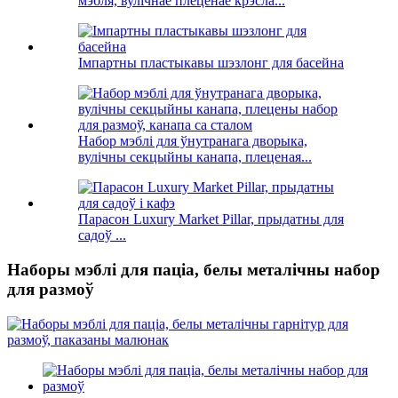
мэбля, вулічнае плеценае крэсла...
Імпартны пластыкавы шэзлонг для басейна
Набор мэблі для ўнутранага дворыка,
вулічны секцыйны канапа, плеценая...
Парасон Luxury Market Pillar, прыдатны для
садоў ...
Наборы мэблі для паціа, белы металічны набор
для размоў