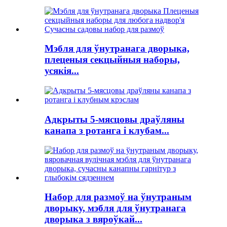
Мэбля для ўнутранага дворыка,
плеценыя секцыйныя наборы,
усякія...
Адкрыты 5-мясцовы драўляны
канапа з ротанга і клубам...
Набор для размоў на ўнутраным
дворыку, мэбля для ўнутранага
дворыка з вяроўкай...