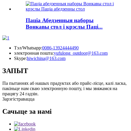
Паціа Абедзенныя наборы
Вонкавы стол і крэслы Паці...
Тэл/Whatsapp:
0086-13924444490
электронная пошта:
yufulong_outdoor@163.com
Skype:
hiwichina@163.com
ЗАПЫТ
Па пытаннях аб нашых прадуктах або прайс-лісце, калі ласка,
пакіньце нам сваю электронную пошту, і мы звяжамся на
працягу 24 гадзін.
Зарэгістравацца
Сачыце за намі