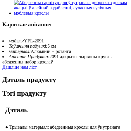
Кароткае апісанне:
мадэль:
YFL-2091
Таўшчыня падушкі:
5 см
матэрыял:
Алюміній + ротанга
Апісанне Прадукта:
2091 адкрыты чырвоны круглы
абедзенны набор крэслаў
Дашліце нам ліст
Дэталь прадукту
Тэгі прадукту
Дэталь
● Трывалы матэрыял: абедзенныя крэслы для ўнутранага