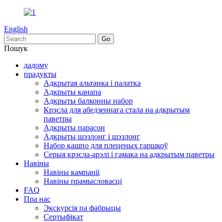
English
Пошук
дадому
прадукты
Адкрытая альтанка і палатка
Адкрыты канапа
Адкрыты балконны набор
Крэсла для абедзеннага стала на адкрытым
паветры
Адкрыты парасон
Адкрыты шэзлонг і шэзлонг
Набор кашпо для плеценых гаршкоў
Серыя крэсла-арэлі і гамака на адкрытым паветры
Навіны
Навіны кампаніі
Навіны прамысловасці
FAQ
Пра нас
Экскурсія па фабрыцы
Сертыфікат