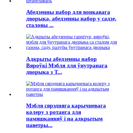
Абедзенны набор для вонкавага
дворыка, абедзенны набор у садзе,
сталовы ...
Адкрыты абедзенны набор
Вяроўкі Мэбля для ўнутранага
дворыка з Т...
Мэбля сярэдняга карычневага
колеру з ротанга для
памяшканняў і на адкрытым
паветры...