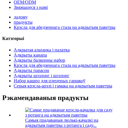
OEM/ODM
Звяжыцеся з намі
дадому
прадукты
Крэсла для абедзеннага стала на адкрытым паветры
Катэгорыі
Адкрытая альтанка і палатка
Адкрыты канапа
Адкрыты балконны набор
Крэсла для абедзеннага стала на адкрытым паветры
Адкрыты парасон
Адкрыты шэзлонг і шэзлонг
Набор кашпо для плеценых гаршкоў
Серыя крэсла-арэлі і гамака на адкрытым паветры
Рэкамендаваныя прадукты
Самыя прадаваныя люлькі-качалкі на
адкрытым паветры з ротанга і саду...