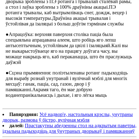
дворыка зроблены з ПЭ ротанга і трывалай сталёвай рамы,
а стол і лаўка зроблены з 100% драўніны акацыі.ПЭ
ротанга трывалы, каб вытрымліваць снег, дождж, вецер і
высокія тэмпературы.Драўніна акацыі трывалая і
ўстойлівая да ізаляцыі з больш доўгім тэрмінам службы
●Апрацоўка: верхняя паверхня століка паціа была
спецыяльна апрацавана алеем, што робіць яго лепш
антысептычным, устойлівым да цвілі і ізаляцыяй.Калі вы
не выкарыстоўваеце яго на працягу доўгага часу, вы
можаце накрыць яго, каб пераканацца, што ён праслужыць
даўжэй
●Сцэна прымянення: поліэтыленавы ротанг падыходзіць
для вырабу рознай унутранай і вулічнай мэблі для многіх
месцаў: ганак, паціа, сад, газон, двор і ў
памяшканні.Акрамя таго, ён мае добрую
воданепранікальнасць і дыхае, і яго лёгка мыць
Папярэдняя:
Усё надвор'е, настольныя крэслы, унутраны
дворык, размова ў бістро, вулічная мэбля
далей:
Прастакутны абедзенны стол на адкрытым паветры,
ідэальна падыходзіць для ўнутраных дворыкаў і памяшканняў