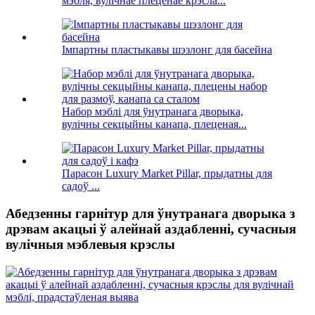
мэбля, вулічнае плеценае крэсла...
Імпартны пластыкавы шэзлонг для басейна
Набор мэблі для ўнутранага дворыка,
вулічны секцыйны канапа, плеценая...
Парасон Luxury Market Pillar, прыдатны для
садоў ...
Абедзенны гарнітур для ўнутранага дворыка з
дрэвам акацыі ў алейнай аздабленні, сучасныя
вулічныя мэблевыя крэслы