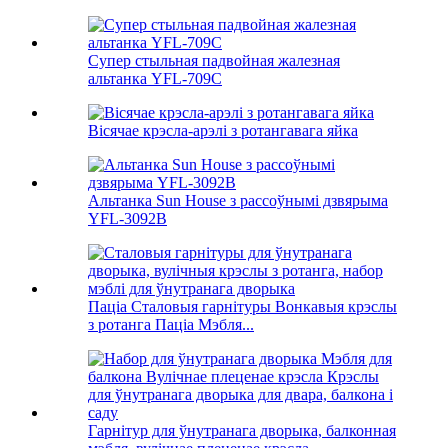
Супер стыльная падвойная жалезная
альтанка YFL-709C
Вісячае крэсла-арэлі з ротангавага яйка
Альтанка Sun House з рассоўнымі дзвярыма
YFL-3092B
Паціа Сталовыя гарнітуры Вонкавыя крэслы
з ротанга Паціа Мэбля...
Гарнітур для ўнутранага дворыка, балконная