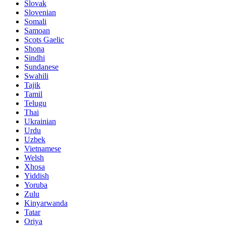
Slovak
Slovenian
Somali
Samoan
Scots Gaelic
Shona
Sindhi
Sundanese
Swahili
Tajik
Tamil
Telugu
Thai
Ukrainian
Urdu
Uzbek
Vietnamese
Welsh
Xhosa
Yiddish
Yoruba
Zulu
Kinyarwanda
Tatar
Oriya