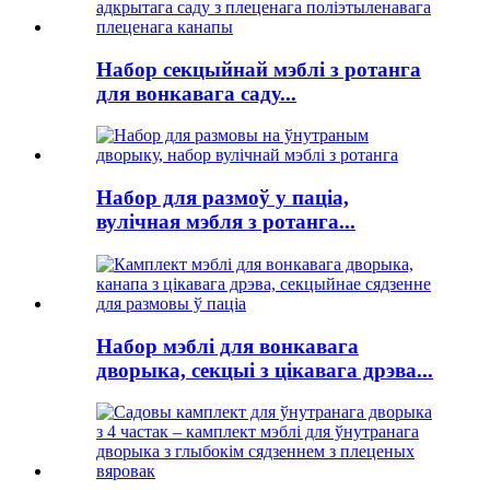
Набор секцыйнай мэблі з ротанга
для вонкавага саду...
Набор для размоў у паціа,
вулічная мэбля з ротанга...
Набор мэблі для вонкавага
дворыка, секцыі з цікавага дрэва...