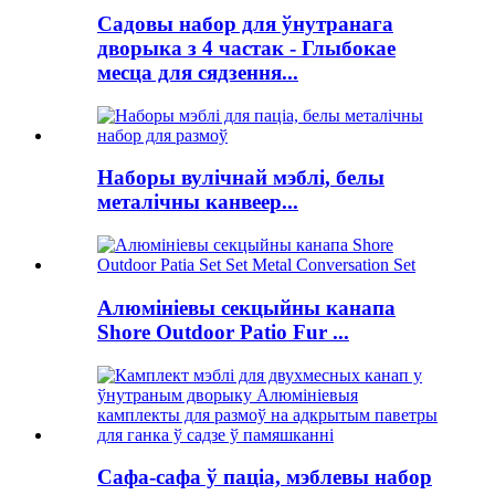
Садовы набор для ўнутранага
дворыка з 4 частак - Глыбокае
месца для сядзення...
Наборы вулічнай мэблі, белы
металічны канвеер...
Алюмініевы секцыйны канапа
Shore Outdoor Patio Fur ...
Сафа-сафа ў паціа, мэблевы набор