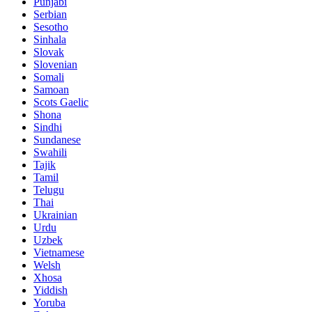
Punjabi
Serbian
Sesotho
Sinhala
Slovak
Slovenian
Somali
Samoan
Scots Gaelic
Shona
Sindhi
Sundanese
Swahili
Tajik
Tamil
Telugu
Thai
Ukrainian
Urdu
Uzbek
Vietnamese
Welsh
Xhosa
Yiddish
Yoruba