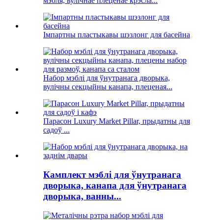
мэбля, вулічнае плеценае крэсла...
Імпартны пластыкавы шэзлонг для басейна
Набор мэблі для ўнутранага дворыка,
вулічны секцыйны канапа, плеценая...
Парасон Luxury Market Pillar, прыдатны для
садоў ...
Камплект мэблі для ўнутранага
дворыка, канапа для ўнутранага
дворыка, ванны...