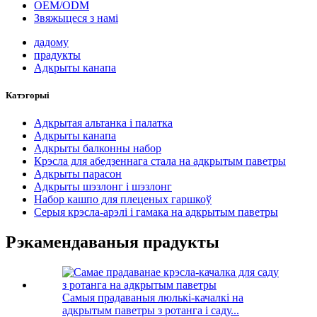
OEM/ODM
Звяжыцеся з намі
дадому
прадукты
Адкрыты канапа
Катэгорыі
Адкрытая альтанка і палатка
Адкрыты канапа
Адкрыты балконны набор
Крэсла для абедзеннага стала на адкрытым паветры
Адкрыты парасон
Адкрыты шэзлонг і шэзлонг
Набор кашпо для плеценых гаршкоў
Серыя крэсла-арэлі і гамака на адкрытым паветры
Рэкамендаваныя прадукты
Самыя прадаваныя люлькі-качалкі на
адкрытым паветры з ротанга і саду...