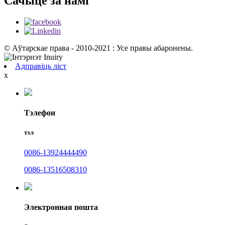
Сачыце за намі
© Аўтарскае права - 2010-2021 : Усе правы абаронены.
Адправіць ліст
x
Тэлефон
тэл
0086-13924444490
0086-13516508310
Электронная пошта