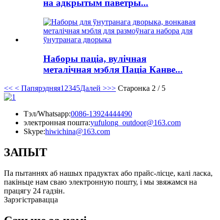
на адкрытым паветры...
Наборы паціа, вулічная
металічная мэбля Паціа Канве...
<<
< Папярэдняя
1
2
3
4
5
Далей >
>>
Старонка 2 / 5
Тэл/Whatsapp:
0086-13924444490
электронная пошта:
yufulong_outdoor@163.com
Skype:
hiwichina@163.com
ЗАПЫТ
Па пытаннях аб нашых прадуктах або прайс-лісце, калі ласка,
пакіньце нам сваю электронную пошту, і мы звяжамся на
працягу 24 гадзін.
Зарэгістравацца