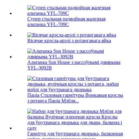
Супер стыльная падвойная жалезная
альтанка YFL-709C
Вісячае крэсла-арэлі з ротангавага яйка
Альтанка Sun House з рассоўнымі дзвярыма
YFL-3092B
Паціа Сталовыя гарнітуры Вонкавыя крэслы
з ротанга Паціа Мэбля...
Гарнітур для ўнутранага дворыка, балконная