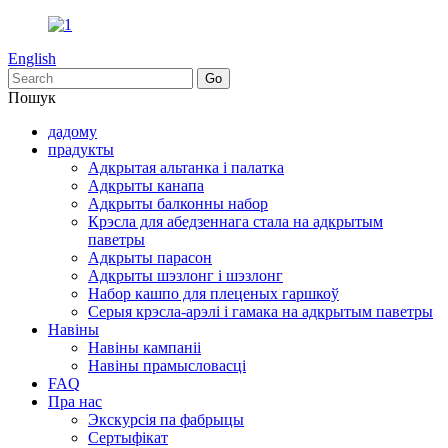
English
Пошук
дадому
прадукты
Адкрытая альтанка і палатка
Адкрыты канапа
Адкрыты балконны набор
Крэсла для абедзеннага стала на адкрытым
паветры
Адкрыты парасон
Адкрыты шэзлонг і шэзлонг
Набор кашпо для плеценых гаршкоў
Серыя крэсла-арэлі і гамака на адкрытым паветры
Навіны
Навіны кампаніі
Навіны прамысловасці
FAQ
Пра нас
Экскурсія па фабрыцы
Сертыфікат