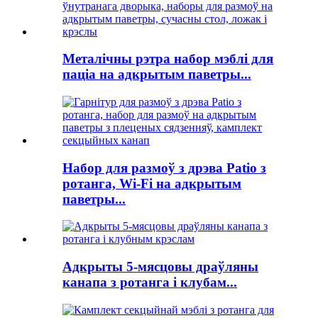
Металічны рэтра набор мэблі для
паціа на адкрытым паветры...
Набор для размоў з дрэва Patio з
ротанга, Wi-Fi на адкрытым
паветры...
Адкрыты 5-мясцовы драўляны
канапа з ротанга і клубам...